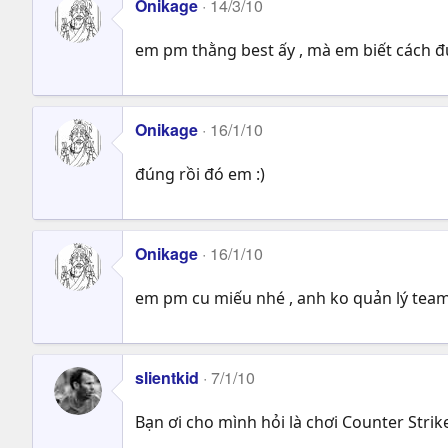
Onikage
14/3/10
em pm thằng best ấy , mà em biết cách đua
Onikage
16/1/10
đúng rồi đó em :)
Onikage
16/1/10
em pm cu miếu nhé , anh ko quản lý team
slientkid
7/1/10
Bạn ơi cho mình hỏi là chơi Counter Stri