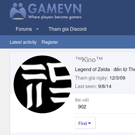
Forums
Tham gia Discord
Latest activity
Register
™Kino™
Legend of Zelda
·
đến từ
Th
Tham gia ngày
12/3/09
Last seen
9/8/14
Bài viết
902
Find