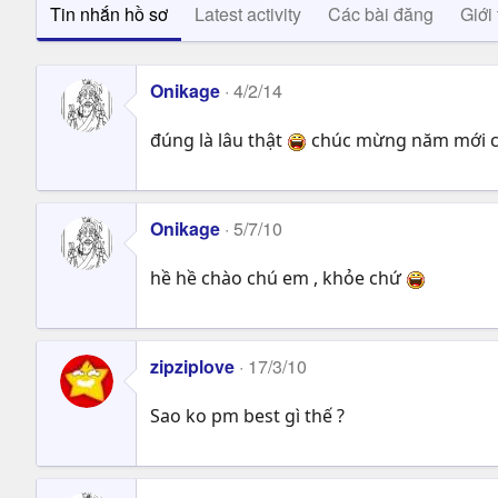
Tin nhắn hồ sơ
Latest activity
Các bài đăng
Giới 
Onikage
4/2/14
đúng là lâu thật
chúc mừng năm mới ch
Onikage
5/7/10
hề hề chào chú em , khỏe chứ
zipziplove
17/3/10
Sao ko pm best gì thế ?