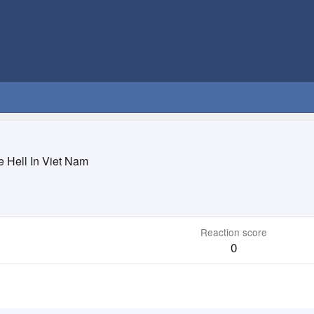
e Hell In Viet Nam
Reaction score
0