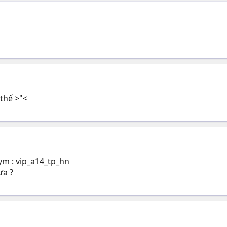
thế >"<
ym : vip_a14_tp_hn
ưa ?