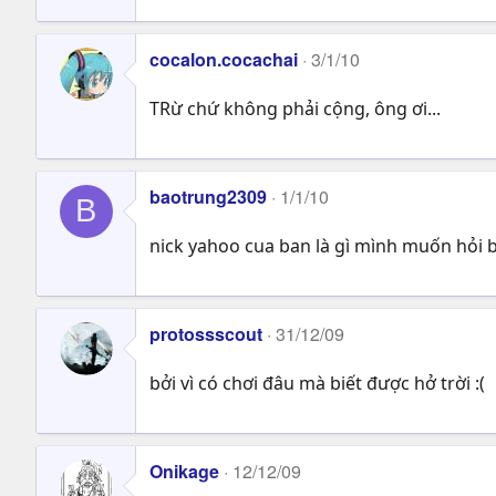
cocalon.cocachai
3/1/10
TRừ chứ không phải cộng, ông ơi...
baotrung2309
1/1/10
B
nick yahoo cua ban là gì mình muốn hỏi 
protossscout
31/12/09
bởi vì có chơi đâu mà biết được hở trời :(
Onikage
12/12/09