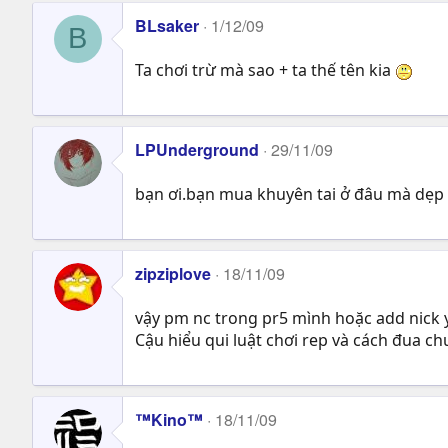
BLsaker
1/12/09
B
Ta chơi trừ mà sao + ta thế tên kia
LPUnderground
29/11/09
bạn ơi.bạn mua khuyên tai ở đâu mà dẹp 
zipziplove
18/11/09
vậy pm nc trong pr5 mình hoặc add nick 
Cậu hiểu qui luật chơi rep và cách đua ch
™Kino™
18/11/09