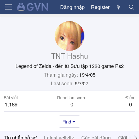
Đăng nhập
Register
TNT Hashu
Legend of Zelda
·
đến từ
Sưu tập 1220 game Ps2
Tham gia ngày
19/4/05
Last seen
9/7/07
Bài viết
Reaction score
Điểm
1,169
0
0
Find
Tin nhắn hồ sơ
Latest activity
Các bài đăng
Giới thiệ