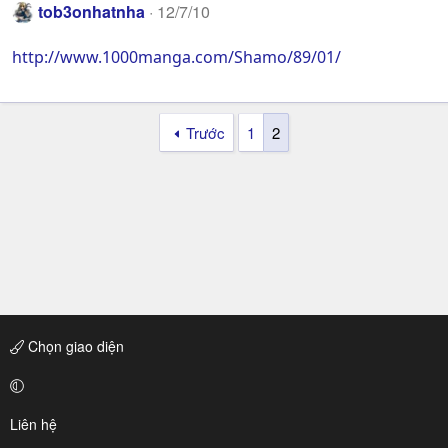
tob3onhatnha
12/7/10
http://www.1000manga.com/Shamo/89/01/
Trước
1
2
Chọn giao diện
Liên hệ