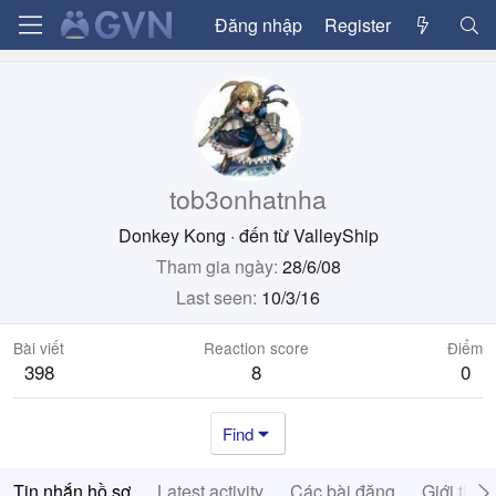
Đăng nhập
Register
tob3onhatnha
Donkey Kong
·
đến từ
ValleyShip
Tham gia ngày
28/6/08
Last seen
10/3/16
Bài viết
Reaction score
Điểm
398
8
0
Find
Tin nhắn hồ sơ
Latest activity
Các bài đăng
Giới thiệ