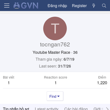
Đăng nhập
Register
T
tocngan762
Youtube Master Race
·
36
Tham gia ngày
6/7/19
Last seen
31/7/26
Bài viết
Reaction score
Điểm
1
1
1,220
Find
Tin nhắn hồ sơ
Latest activity
Các bài đăng
Giới thiệ