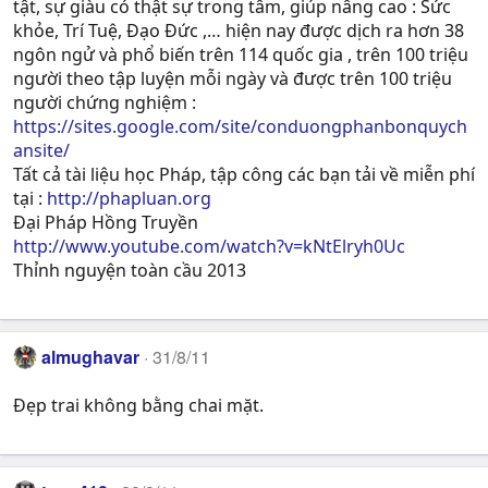
tật, sự giàu có thật sự trong tâm, giúp nâng cao : Sức
khỏe, Trí Tuệ, Ðạo Ðức ,… hiện nay được dịch ra hơn 38
ngôn ngử và phổ biến trên 114 quốc gia , trên 100 triệu
người theo tập luyện mỗi ngày và được trên 100 triệu
người chứng nghiệm :
https://sites.google.com/site/conduongphanbonquych
ansite/
Tất cả tài liệu học Pháp, tập công các bạn tải về miễn phí
tại :
http://phapluan.org
Đại Pháp Hồng Truyền
http://www.youtube.com/watch?v=kNtElryh0Uc
Thỉnh nguyện toàn cầu 2013
almughavar
31/8/11
Đẹp trai không bằng chai mặt.