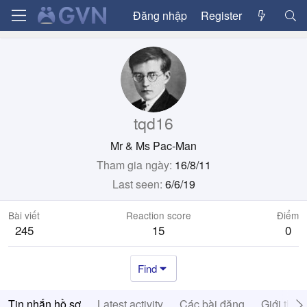
Đăng nhập
Register
tqd16
Mr & Ms Pac-Man
Tham gia ngày
16/8/11
Last seen
6/6/19
Bài viết
Reaction score
Điểm
245
15
0
Find
Tin nhắn hồ sơ
Latest activity
Các bài đăng
Giới thiệ