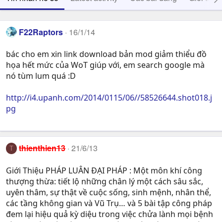
F22Raptors
16/1/14
bác cho em xin link download bản mod giảm thiểu đồ
họa hết mức của WoT giúp với, em search google mà
nó tùm lum quá :D
http://i4.upanh.com/2014/0115/06//58526644.shot018.j
pg
thienthien13
21/6/13
T
Giới Thiệu PHÁP LUÂN ĐẠI PHÁP : Một môn khí công
thượng thừa: tiết lộ những chân lý một cách sâu sắc,
uyên thâm, sự thật về cuộc sống, sinh mệnh, nhân thể,
các tầng không gian và Vũ Trụ… và 5 bài tập công pháp
đem lại hiệu quả kỳ diệu trong việc chửa lành mọi bệnh