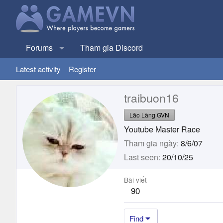
Forums
Tham gia Discord
Latest activity
Register
traibuon16
Lão Làng GVN
Youtube Master Race
Tham gia ngày
8/6/07
Last seen
20/10/25
Bài viết
90
Find