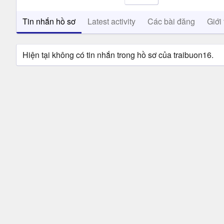
Tin nhắn hồ sơ
Latest activity
Các bài đăng
Giới 
Hiện tại không có tin nhắn trong hồ sơ của traibuon16.