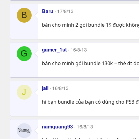
Baru
17/8/13
B
bán cho mình 2 gói bundle 1$ được không 
gamer_1st
16/8/13
G
bán cho mình gói bundle 130k = thẻ đt đc 
jail
16/8/13
J
hi bạn bundle của bạn có dùng cho PS3 
namquang93
16/8/13