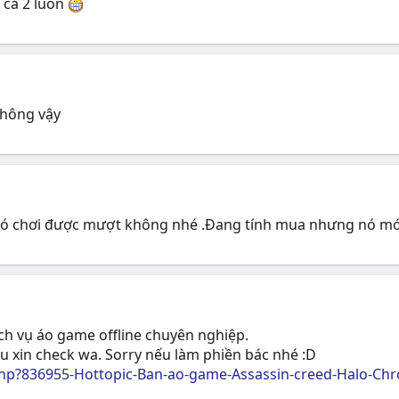
 cả 2 luôn
không vậy
có chơi được mượt không nhé .Đang tính mua nhưng nó mới
ịch vụ áo game offline chuyên nghiệp.
u xin check wa. Sorry nếu làm phiền bác nhé :D
p?836955-Hottopic-Ban-ao-game-Assassin-creed-Halo-Chro