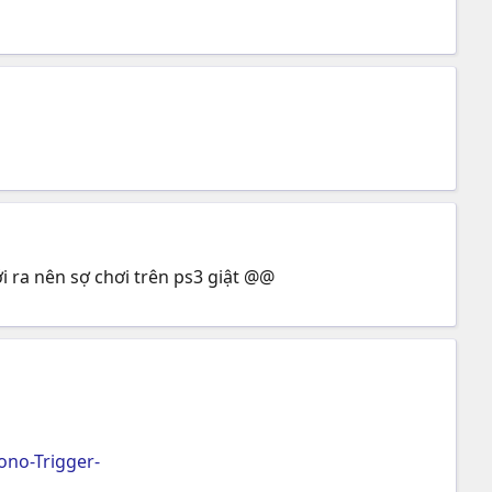
 ra nên sợ chơi trên ps3 giật @@
no-Trigger-