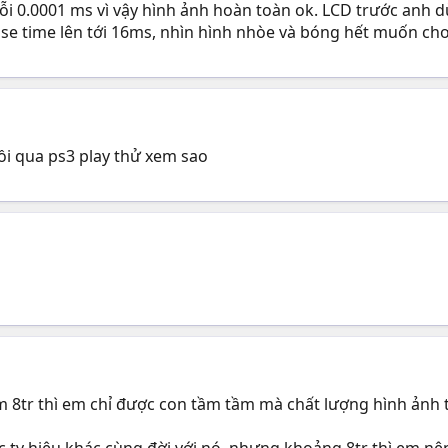
 0.0001 ms vì vậy hình ảnh hoàn toàn ok. LCD trước anh dù
se time lên tới 16ms, nhìn hình nhòe và bóng hết muốn chơi
rồi qua ps3 play thử xem sao
m 8tr thì em chỉ được con tầm tầm mà chất lượng hình ảnh 
ác tv hiệu khác cùng đời với nó, nhưng khoảng 8tr thì em 