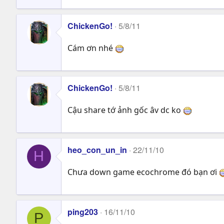
ChickenGo!
5/8/11
Cám ơn nhé
ChickenGo!
5/8/11
Cậu share tớ ảnh gốc âv dc ko
heo_con_un_in
22/11/10
H
Chưa down game ecochrome đó bạn ơi
ping203
16/11/10
P