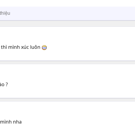
thiệu
e thì mình xúc luôn
ào ?
 mình nha