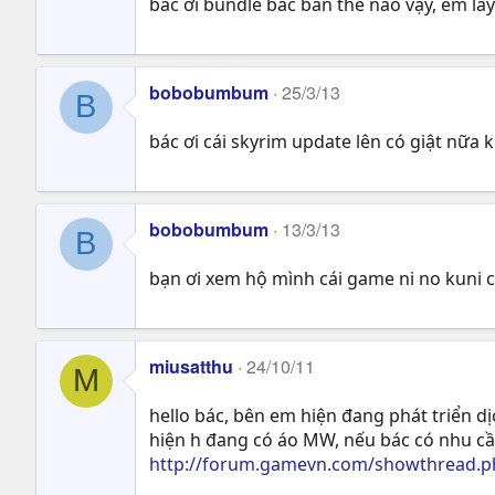
bác ới bundle bác bán thế nào vậy, em lấy
bobobumbum
25/3/13
B
bác ơi cái skyrim update lên có giật nữa 
bobobumbum
13/3/13
B
bạn ơi xem hộ mình cái game ni no kuni 
miusatthu
24/10/11
M
hello bác, bên em hiện đang phát triển d
hiện h đang có áo MW, nếu bác có nhu cầ
http://forum.gamevn.com/showthread.ph