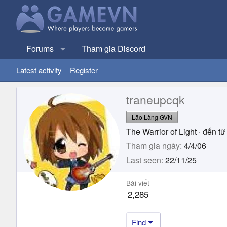
Forums
Tham gia Discord
Latest activity
Register
traneupcqk
Lão Làng GVN
The Warrior of Light
·
đến từ
Tham gia ngày
4/4/06
Last seen
22/11/25
Bài viết
2,285
Find