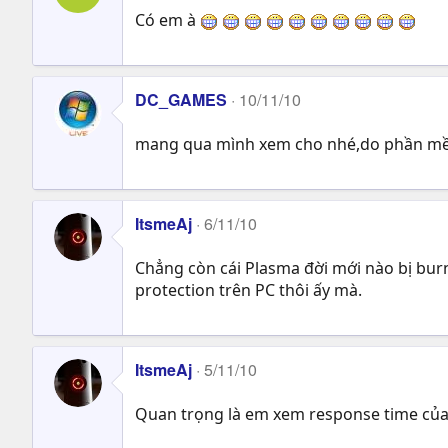
Có em à
DC_GAMES
10/11/10
mang qua mình xem cho nhé,do phần mề
ItsmeAj
6/11/10
Chẳng còn cái Plasma đời mới nào bị burn
protection trên PC thôi ấy mà.
ItsmeAj
5/11/10
Quan trọng là em xem response time của c