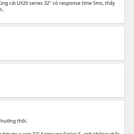
ng cái LH20 series 32" có response time 5ms, thấy
..
thường thôi.
nên tìm mua con 32" Samsung Series 5, anh không chắc