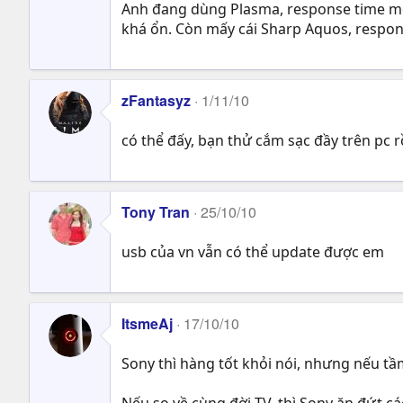
Anh đang dùng Plasma, response time mỗi
khá ổn. Còn mấy cái Sharp Aquos, respon
zFantasyz
1/11/10
có thể đấy, bạn thử cắm sạc đầy trên pc 
Tony Tran
25/10/10
usb của vn vẫn có thể update được em
ItsmeAj
17/10/10
Sony thì hàng tốt khỏi nói, nhưng nếu tầ
Nếu so về cùng đời TV, thì Sony ăn đứt c