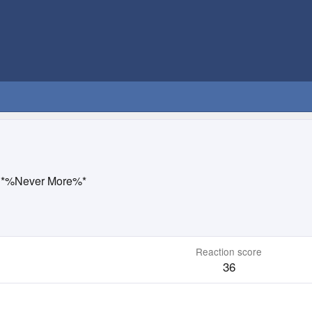
*%Never More%*
Reaction score
36