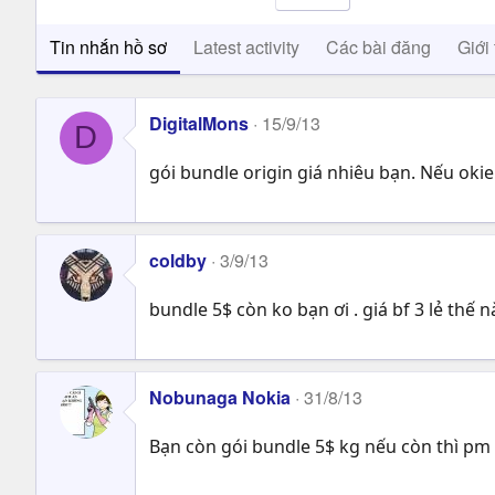
Tin nhắn hồ sơ
Latest activity
Các bài đăng
Giới 
DigitalMons
15/9/13
D
gói bundle origin giá nhiêu bạn. Nếu oki
coldby
3/9/13
bundle 5$ còn ko bạn ơi . giá bf 3 lẻ thế n
Nobunaga Nokia
31/8/13
Bạn còn gói bundle 5$ kg nếu còn thì pm