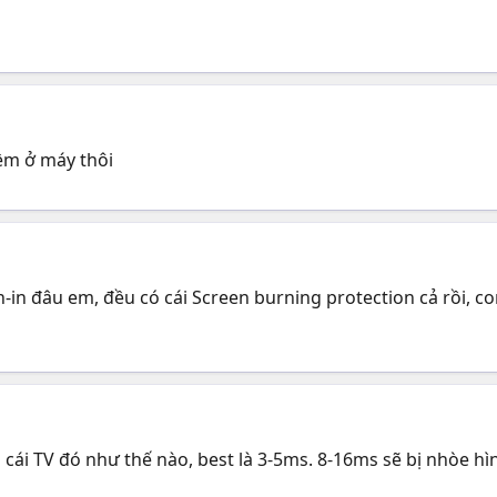
m ở máy thôi
-in đâu em, đều có cái Screen burning protection cả rồi, c
ái TV đó như thế nào, best là 3-5ms. 8-16ms sẽ bị nhòe hì