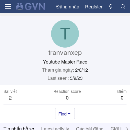
Đăng nhập
Register
T
tranvanxep
Youtube Master Race
Tham gia ngày
2/6/12
Last seen
5/9/23
Bài viết
Reaction score
Điểm
2
0
0
Find
Tin nhắn hồ sơ
Latest activity
Các bài đăng
Giới thiệ