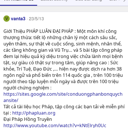
vanta3
23/5/13
V
Giới Thiệu PHÁP LUÂN ĐẠI PHÁP : Một môn khí công
thượng thừa: tiết lộ những chân lý một cách sâu sắc,
uyên thâm, sự thật về cuộc sống, sinh mệnh, nhân thể,
các tầng không gian và Vũ Trụ… và 5 bài tập công pháp
đem lại hiệu quả kỳ diệu trong việc chửa lành mọi bệnh
tật, sự giàu có thật sự trong tâm, giúp nâng cao : Sức
khỏe, Trí Tuệ, Ðạo Ðức ,… hiện nay được dịch ra hơn 38
ngôn ngử và phổ biến trên 114 quốc gia , trên 100 triệu
người theo tập luyện mỗi ngày và được trên 100 triệu
người chứng nghiệm :
https://sites.google.com/site/conduongphanbonquych
ansite/
Tất cả tài liệu học Pháp, tập công các bạn tải về miễn phí
tại :
http://phapluan.org
Đại Pháp Hồng Truyền
http://www.youtube.com/watch?v=kNtElryh0Uc