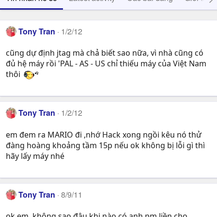
Tony Tran
1/2/12
cũng dự định jtag mà chả biết sao nữa, vì nhà cũng có
đủ hệ máy rồi 'PAL - AS - US chỉ thiếu máy của Việt Nam
thôi
Tony Tran
1/2/12
em đem ra MARIO đi ,nhớ Hack xong ngồi kêu nó thử
đàng hoàng khoảng tầm 15p nếu ok không bị lỗi gì thì
hãy lấy máy nhé
Tony Tran
8/9/11
ok em, không sao đâu khi nào có anh pm liền cho