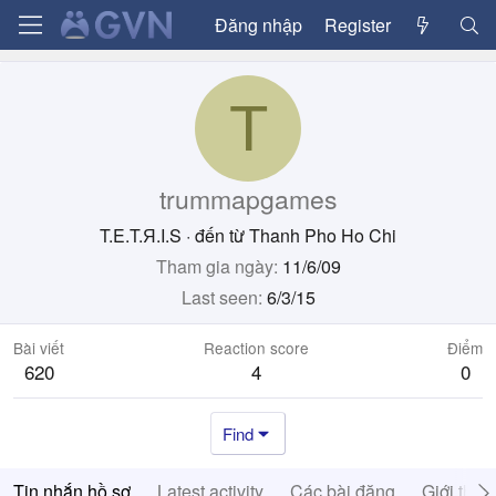
Đăng nhập
Register
T
trummapgames
T.E.T.Я.I.S
·
đến từ
Thanh Pho Ho Chi
Tham gia ngày
11/6/09
Last seen
6/3/15
Bài viết
Reaction score
Điểm
620
4
0
Find
Tin nhắn hồ sơ
Latest activity
Các bài đăng
Giới thiệ