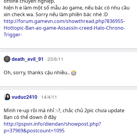
offline chuyên nghiệp.
hiện h e làm một số mẫu áo game, nếu bác có nhu cầu
xin check wa. Sorry nếu làm phiền bác nhé :D
http://forum.gamevn.com/showthread.php?836955-
Hottopic-Ban-ao-game-Assassin-creed-Halo-Chrono-
Trigger-
death_evil_91
23/6/11
Oh, sorry, thanks cậu nhiều..
vuduc2410
14/4/11
Mình re-up rồi mà nhỉ :-?, chắc chủ 2pic chưa update
Bạn có thể down ở đây
http://pspvn.info/diendan/showpost.php?
p=37969&postcount=1095