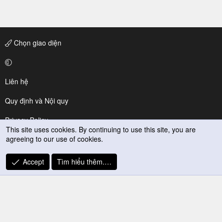
Chọn giao diện
Liên hệ
Quy định và Nội quy
Privacy Policy
This site uses cookies. By continuing to use this site, you are
agreeing to our use of cookies.
Trợ giúp
R
Accept
Tìm hiểu thêm.…
S
S