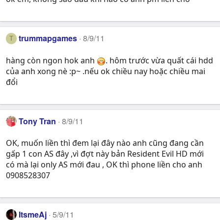
trummapgames
8/9/11
T
hàng còn ngon hok anh
. hôm trước vừa quất cái hdd
của anh xong nè :p~ .nếu ok chiều nay hoặc chiều mai
đổi
Tony Tran
8/9/11
OK, muốn liền thì đem lại đây nào anh cũng đang cần
gấp 1 con AS đây ,vì đợt này bản Resident Evil HD mới
có mà lại only AS mới đau , OK thì phone liền cho anh
0908528307
ItsmeAj
5/9/11