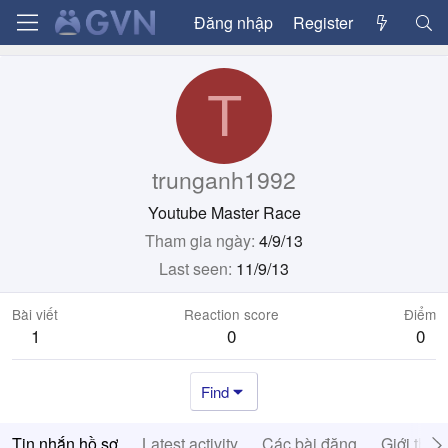
Đăng nhập
Register
T
trunganh1992
Youtube Master Race
Tham gia ngày
4/9/13
Last seen
11/9/13
Bài viết
Reaction score
Điểm
1
0
0
Find
Tin nhắn hồ sơ
Latest activity
Các bài đăng
Giới thiệ