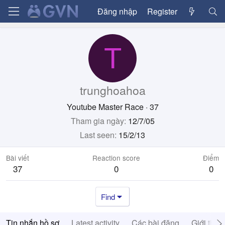
Đăng nhập
Register
T
trunghoahoa
Youtube Master Race
·
37
Tham gia ngày
12/7/05
Last seen
15/2/13
Bài viết
Reaction score
Điểm
37
0
0
Find
Tin nhắn hồ sơ
Latest activity
Các bài đăng
Giới thiệ