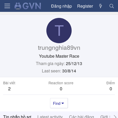
Đăng nhập
Register
T
trungnghia89vn
Youtube Master Race
Tham gia ngày
25/12/13
Last seen
30/8/14
Bài viết
Reaction score
Điểm
2
0
0
Find
Tin nhắn hồ sơ
Latest activity
Các bài đăng
Giới thiệ