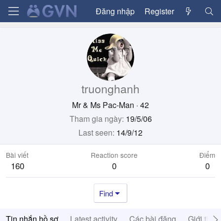
Đăng nhập
Register
truonghanh
Mr & Ms Pac-Man
·
42
Tham gia ngày
19/5/06
Last seen
14/9/12
Bài viết
Reaction score
Điểm
160
0
0
Find
Tin nhắn hồ sơ
Latest activity
Các bài đăng
Giới thiệ