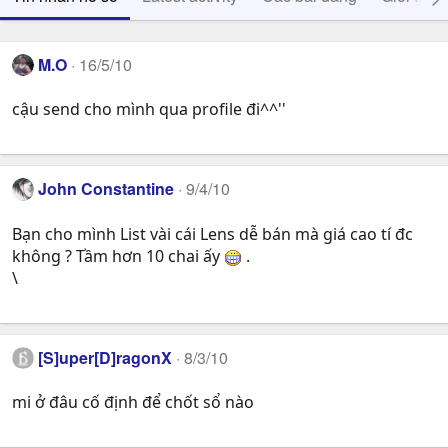
M.O
16/5/10
cậu send cho mình qua profile đi^^''
John Constantine
9/4/10
Bạn cho mình List vài cái Lens dễ bán mà giá cao tí đc
không ? Tầm hơn 10 chai ấy
.
\
[S]uper[D]ragonX
8/3/10
mi ở đâu cố định để chốt sổ nào