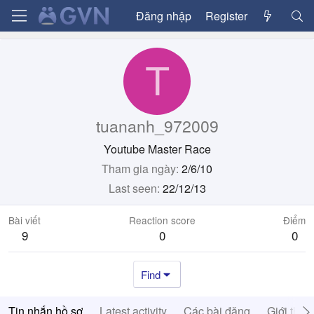
Đăng nhập
Register
T
tuananh_972009
Youtube Master Race
Tham gia ngày
2/6/10
Last seen
22/12/13
Bài viết
Reaction score
Điểm
9
0
0
Find
Tin nhắn hồ sơ
Latest activity
Các bài đăng
Giới thiệ