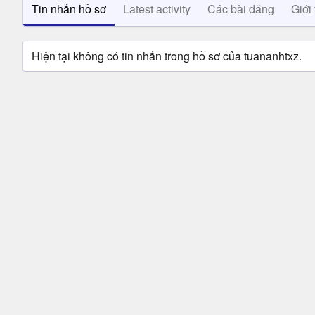
Tin nhắn hồ sơ
Latest activity
Các bài đăng
Giới 
Hiện tại không có tin nhắn trong hồ sơ của tuananhtxz.