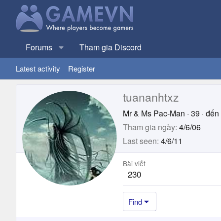
Forums
Tham gia Discord
Latest activity
Register
tuananhtxz
Mr & Ms Pac-Man
·
39
·
đến 
Tham gia ngày
4/6/06
Last seen
4/6/11
Bài viết
230
Find