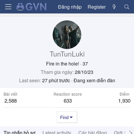
Đăng nhập
Register
TunTunLuki
Fire in the hole!
·
37
Tham gia ngày
28/10/23
Last seen
27 phút trước
·
Đang xem diễn đàn
Bài viết
Reaction score
Điểm
2,588
633
1,930
Find
Tin nhắn hồ sơ
Latest activity
Các bài đăng
Giới thiệ