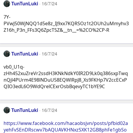
TunTunLuki
16/7/24
7Y-
PVwJ50WjNQQ1d5e8z_IJ9xx7KQRSOz1t2OUh2uMmyhv3
Z16h_P3n_FFs3Q6ZpcT5Z&__tn__=%2CO%2CP-R
TunTunLuki
16/7/24
vb0_U1q-
zHh452xuZreVr2ssdH3KNkNdkY0IR2D9Lk0q386sxpTwq
nQjl4PUrm4E98lNDuU58EQWlRpJ8_Xs9FKHp7V2ccECxP
QIO3edL6O9WdQrelCExrOsbBqevyTC1bYE9C
TunTunLuki
16/7/24
https://www.facebook.com/hacaobsjvn/posts/pfbid02a
yehFvSEnDRscwv7bAQUAVKHNxzSXK12GB8phFe1gbSo