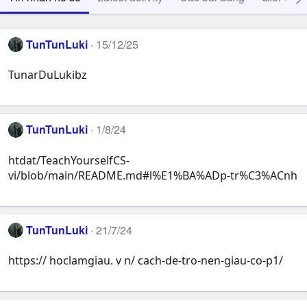
TunTunLuki
15/12/25
TunarDuLukibz
TunTunLuki
1/8/24
htdat/TeachYourselfCS-
vi/blob/main/README.md#l%E1%BA%ADp-tr%C3%ACnh
TunTunLuki
21/7/24
https:// hoclamgiau. v n/ cach-de-tro-nen-giau-co-p1/