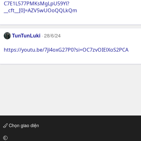
C7E1L577PMKsMgLpU59Yl?
__cft__[0]=AZV5wUOoQQLkQm
TunTunLuki
28/6/24
https://youtu.be/7jl4oxG27P0?si=OC7zvOIElXoS2PCA
Chọn giao diện