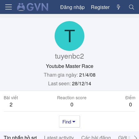
Đăng nhập
Register
T
tuyenbc2
Youtube Master Race
Tham gia ngày
21/4/08
Last seen
28/12/14
Bài viết
Reaction score
Điểm
2
0
0
Find
Tin nhắn hồ sơ
Latest activity
Các bài đăng
Giới thiệ