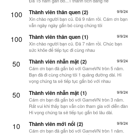
Đã 15 năm gắn bó...1 thành tích đáng nể
Thành viên thân quen (2)
9/9/24
100
Xin chào người bạn cũ. Đã 9 năm rồi. Cám ơn bạn
vẫn ngày ngày gắn bó cùng chúng tôi
Thành viên thân quen (1)
9/9/24
100
Xin chào người bạn cũ. Đã 7 năm rồi. Chúc bạn
sức khỏe để tiếp tục đi cùng nhau
Thành viên nhẵn mặt (2)
9/9/24
50
Cám ơn bạn đã gắn bó với GameVN tròn 5 năm.
Bạn đã đi cùng chúng tôi 1 quãng đường dài. Hi
vọng chúng ta sẽ tiếp tục gắn bó với nhau
Thành viên nhẵn mặt (1)
9/9/24
50
Cám ơn bạn đã gắn bó với GameVN tròn 3 năm.
Rất vui khi thấy bạn vẫn còn tham gia với diễn đàn
Hi vọng chúng ta sẽ tiếp tục gắn bó lâu dài.
Thành viên mới nổi (2)
9/9/24
10
Cám ơn bạn đã gắn bó với GameVN tròn 1 năm.