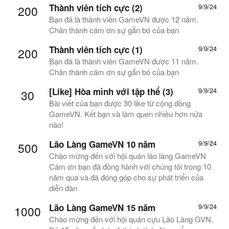
Thành viên tích cực (2)
9/9/24
200
Bạn đã là thành viên GameVN được 12 năm.
Chân thành cám ơn sự gắn bó của bạn
Thành viên tích cực (1)
9/9/24
200
Bạn đã là thành viên GameVN được 11 năm.
Chân thành cám ơn sự gắn bó của bạn
[Like] Hòa mình với tập thể (3)
9/9/24
30
Bài viết của bạn được 30 like từ cộng đồng
GameVN. Kết bạn và làm quen nhiều hơn nữa
nào!
Lão Làng GameVN 10 năm
9/9/24
500
Chào mừng đến với hội quán lão làng GameVN
Cám ơn bạn đã đồng hành với chúng tôi trong 10
năm qua và đã đóng góp cho sự phát triển của
diễn đàn
Lão Làng GameVN 15 năm
9/9/24
1000
Chào mừng đến với hội quán cựu Lão Làng GVN.