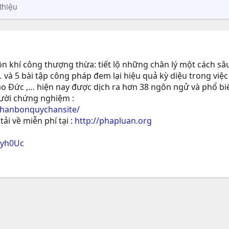
thiệu
 khí công thượng thừa: tiết lộ những chân lý một cách sâu
 và 5 bài tập công pháp đem lại hiệu quả kỳ diệu trong việc
ạo Ðức ,… hiện nay được dịch ra hơn 38 ngôn ngử và phổ biế
gười chứng nghiệm :
phanbonquychansite/
tải về miễn phí tại :
http://phapluan.org
ryh0Uc