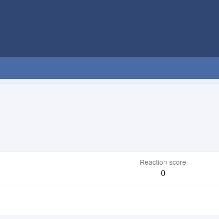
Reaction score
0