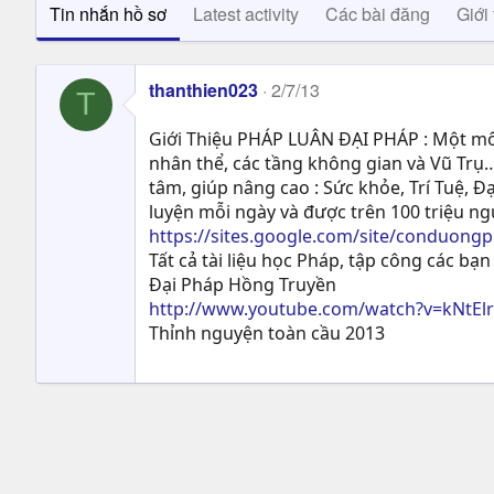
Tin nhắn hồ sơ
Latest activity
Các bài đăng
Giới 
thanthien023
2/7/13
T
Giới Thiệu PHÁP LUÂN ĐẠI PHÁP : Một môn
nhân thể, các tầng không gian và Vũ Trụ…
tâm, giúp nâng cao : Sức khỏe, Trí Tuệ, Ð
luyện mỗi ngày và được trên 100 triệu n
https://sites.google.com/site/conduong
Tất cả tài liệu học Pháp, tập công các bạn 
Đại Pháp Hồng Truyền
http://www.youtube.com/watch?v=kNtEl
Thỉnh nguyện toàn cầu 2013