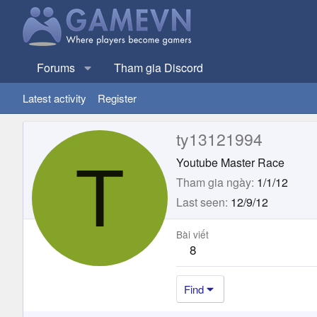
Forums
Tham gia Discord
Latest activity
Register
ty13121994
T
Youtube Master Race
Tham gia ngày
1/1/12
Last seen
12/9/12
Bài viết
8
Find