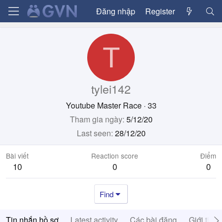
Đăng nhập
Register
T
tylei142
Youtube Master Race
·
33
Tham gia ngày
5/12/20
Last seen
28/12/20
Bài viết
Reaction score
Điểm
10
0
0
Find
Tin nhắn hồ sơ
Latest activity
Các bài đăng
Giới thiệ