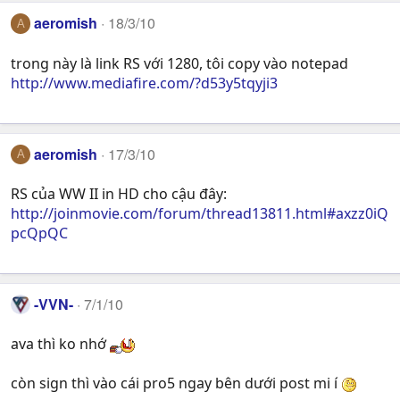
aeromish
18/3/10
A
trong này là link RS với 1280, tôi copy vào notepad
http://www.mediafire.com/?d53y5tqyji3
aeromish
17/3/10
A
RS của WW II in HD cho cậu đây:
http://joinmovie.com/forum/thread13811.html#axzz0iQ
pcQpQC
-VVN-
7/1/10
ava thì ko nhớ
còn sign thì vào cái pro5 ngay bên dưới post mi í