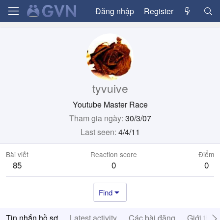
Đăng nhập
Register
tyvuive
Youtube Master Race
Tham gia ngày
30/3/07
Last seen
4/4/11
Bài viết
Reaction score
Điểm
85
0
0
Find
Tin nhắn hồ sơ
Latest activity
Các bài đăng
Giới thiệ