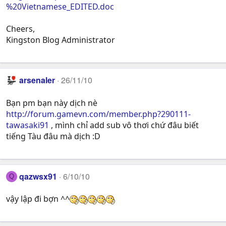
%20Vietnamese_EDITED.doc
Cheers,
Kingston Blog Administrator
arsenaler
26/11/10
Bạn pm bạn này dịch nè
http://forum.gamevn.com/member.php?290111-
tawasaki91
, mình chỉ add sub vô thơi chứ đâu biết
tiếng Tàu đâu mà dịch :D
qazwsx91
6/10/10
Q
vậy lập đi bợn ^^