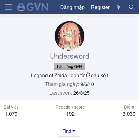
Đăng nhập
Register
Undersword
Lão Làng GVN
Legend of Zelda
·
đến từ
Ở đâu kệ t
Tham gia ngày
9/6/10
Last seen
26/3/25
Bài viết
Reaction score
Điểm
1,079
192
3,030
Find