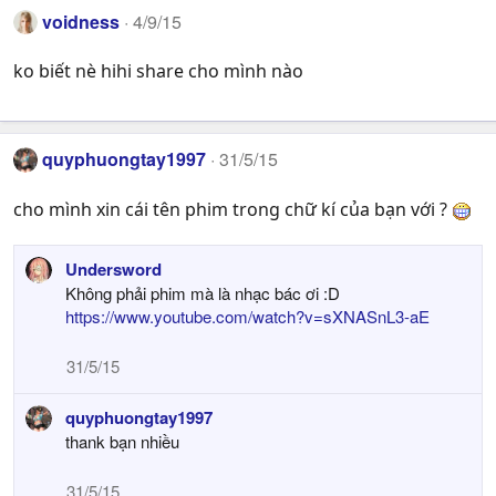
voidness
4/9/15
ko biết nè hihi share cho mình nào
quyphuongtay1997
31/5/15
cho mình xin cái tên phim trong chữ kí của bạn với ?
Undersword
Không phải phim mà là nhạc bác ơi :D
https://www.youtube.com/watch?v=sXNASnL3-aE
31/5/15
quyphuongtay1997
thank bạn nhiều
31/5/15