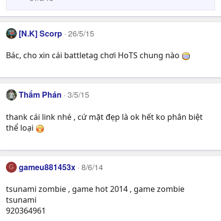
[N.K] Scorp
26/5/15
Bác, cho xin cái battletag chơi HoTS chung nào
Thẩm Phán
3/5/15
thank cái link nhé , cứ mặt đẹp là ok hết ko phân biệt
thể loại
gameu881453x
8/6/14
G
tsunami zombie , game hot 2014 , game zombie
tsunami
920364961