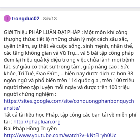
trongduc02
8/5/13
T
Giới Thiệu PHÁP LUÂN ĐẠI PHÁP : Một môn khí công
thượng thừa: tiết lộ những chân lý một cách sâu sắc,
uyên thâm, sự thật về cuộc sống, sinh mệnh, nhân thể,
các tầng không gian và Vũ Trụ… và 5 bài tập công pháp
đem lại hiệu quả kỳ diệu trong việc chửa lành mọi bệnh
tật, sự giàu có thật sự trong tâm, giúp nâng cao : Sức
khỏe, Trí Tuệ, Ðạo Ðức ,… hiện nay được dịch ra hơn 38
ngôn ngử và phổ biến trên 114 quốc gia , trên 100 triệu
người theo tập luyện mỗi ngày và được trên 100 triệu
người chứng nghiệm :
https://sites.google.com/site/conduongphanbonquych
ansite/
Tất cả tài liệu học Pháp, tập công các bạn tải về miễn phí
tại :
http://phapluan.org
Đại Pháp Hồng Truyền
http://www.youtube.com/watch?v=kNtElryh0Uc