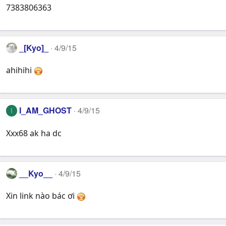
7383806363
_[Kyo]_
4/9/15
ahihihi
I_AM_GHOST
4/9/15
I
Xxx68 ak ha dc
__Kyo__
4/9/15
Xin link nào bác ơi