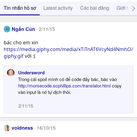
Tin nhắn hồ sơ
Latest activity
Các bài đăng
Giới thiệ
Ngắn Củn
2/11/15
N
bác cho em xin
https://media.giphy.com/media/xTiTnAT6VcyNd4NmhO/
giphy.gif
với :(
Undersword
Trong cái spoil mình có để code đấy bác, bác vào
http://morsecode.scphillips.com/translator.html
copy
vào input là nó tự dịch thôi.
2/11/15
voidness
16/10/15