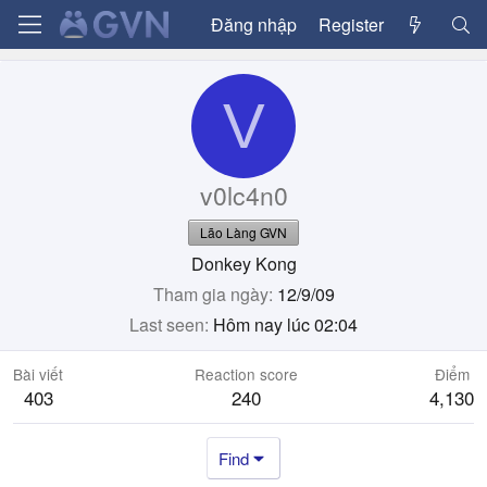
Đăng nhập
Register
V
v0lc4n0
Lão Làng GVN
Donkey Kong
Tham gia ngày
12/9/09
Last seen
Hôm nay lúc 02:04
Bài viết
Reaction score
Điểm
403
240
4,130
Find