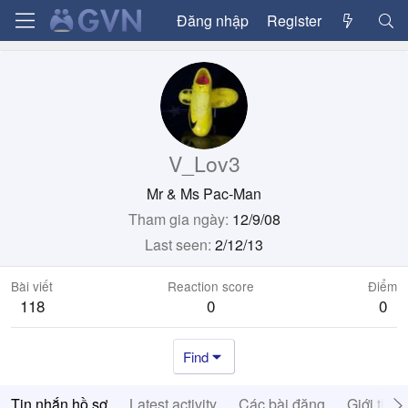
Đăng nhập
Register
V_Lov3
Mr & Ms Pac-Man
Tham gia ngày
12/9/08
Last seen
2/12/13
Bài viết
Reaction score
Điểm
118
0
0
Find
Tin nhắn hồ sơ
Latest activity
Các bài đăng
Giới thiệ