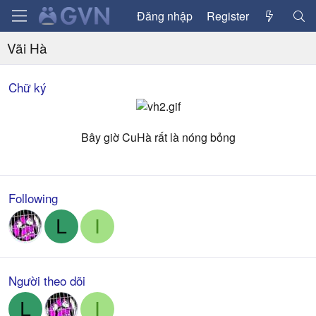
Đăng nhập
Register
Vãi Hà
Chữ ký
img695.imageshack.us/img695/2761/vh1.gif
Bây giờ CuHà rất là nóng bỏng
Following
L
I
Người theo dõi
L
I