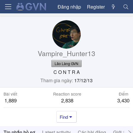
Đăng nhập
Register
Vampire_Hunter13
Lão Làng GVN
C O N T R A
Tham gia ngày
17/12/13
Bài viết
Reaction score
Điểm
1,889
2,838
3,430
Find
Tin nhắn hồ sơ
Latest activity
Các bài đăng
Giới thiệ