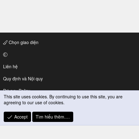
Chọn giao diện
Liên hệ
Quy định và Nội quy
Privacy Policy
This site uses cookies. By continuing to use this site, you are
agreeing to our use of cookies.
Trợ giúp
R
Accept
Tìm hiểu thêm.…
S
S