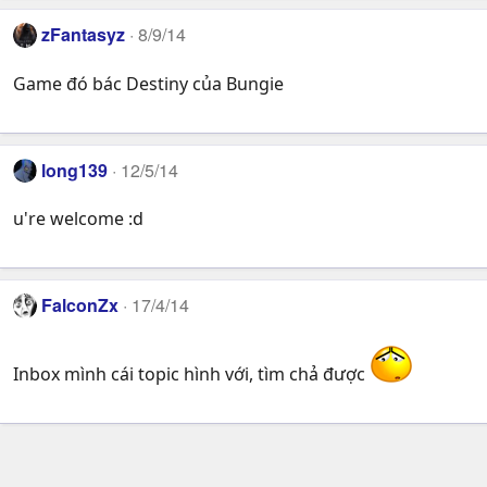
zFantasyz
8/9/14
Game đó bác Destiny của Bungie
long139
12/5/14
u're welcome :d
FalconZx
17/4/14
Inbox mình cái topic hình với, tìm chả được