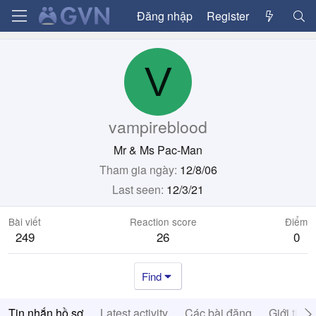
Đăng nhập
Register
V
vampireblood
Mr & Ms Pac-Man
Tham gia ngày
12/8/06
Last seen
12/3/21
Bài viết
Reaction score
Điểm
249
26
0
Find
Tin nhắn hồ sơ
Latest activity
Các bài đăng
Giới thiệ