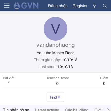
Đăng nhập
Register
V
vandanphuong
Youtube Master Race
Tham gia ngày
10/10/13
Last seen
10/10/13
Bài viết
Reaction score
Điểm
1
0
0
Find
Tin nhắn hồ sơ
Latest activity
Các bài đăng
Giới thiệ