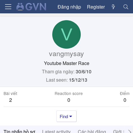
Đăng nhập
Register
V
vangmysay
Youtube Master Race
Tham gia ngày
30/6/10
Last seen
15/12/13
Bài viết
Reaction score
Điểm
2
0
0
Find
Tin nhắn hồ sơ
Latest activity
Các bài đăng
Giới thiệ