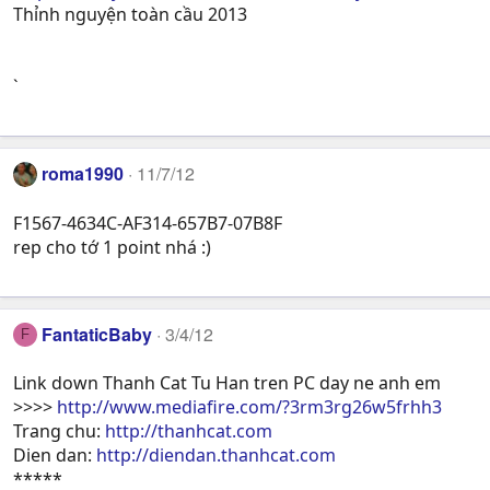
Thỉnh nguyện toàn cầu 2013
`
roma1990
11/7/12
F1567-4634C-AF314-657B7-07B8F
rep cho tớ 1 point nhá :)
FantaticBaby
3/4/12
F
Link down Thanh Cat Tu Han tren PC day ne anh em
>>>>
http://www.mediafire.com/?3rm3rg26w5frhh3
Trang chu:
http://thanhcat.com
Dien dan:
http://diendan.thanhcat.com
*****