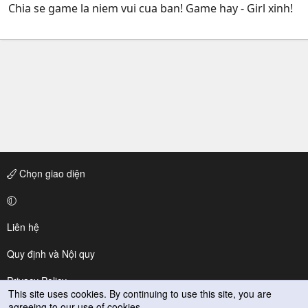
Chia se game la niem vui cua ban! Game hay - Girl xinh!
Chọn giao diện
Liên hệ
Quy định và Nội quy
Privacy Policy
This site uses cookies. By continuing to use this site, you are
agreeing to our use of cookies.
Trợ giúp