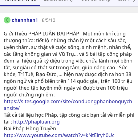
channhan1
8/5/13
C
Giới Thiệu PHÁP LUÂN ĐẠI PHÁP : Một môn khí công
thượng thừa: tiết lộ những chân lý một cách sâu sắc,
uyên thâm, sự thật về cuộc sống, sinh mệnh, nhân thể,
các tầng không gian và Vũ Trụ… và 5 bài tập công pháp
đem lại hiệu quả kỳ diệu trong việc chửa lành mọi bệnh
tật, sự giàu có thật sự trong tâm, giúp nâng cao : Sức
khỏe, Trí Tuệ, Ðạo Ðức ,… hiện nay được dịch ra hơn 38
ngôn ngử và phổ biến trên 114 quốc gia , trên 100 triệu
người theo tập luyện mỗi ngày và được trên 100 triệu
người chứng nghiệm :
https://sites.google.com/site/conduongphanbonquych
ansite/
Tất cả tài liệu học Pháp, tập công các bạn tải về miễn phí
tại :
http://phapluan.org
Đại Pháp Hồng Truyền
http://www.youtube.com/watch?v=kNtElryh0Uc