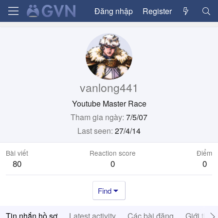
Đăng nhập
Register
vanlong441
Youtube Master Race
Tham gia ngày
7/5/07
Last seen
27/4/14
Bài viết
Reaction score
Điểm
80
0
0
Find
Tin nhắn hồ sơ
Latest activity
Các bài đăng
Giới thiệ