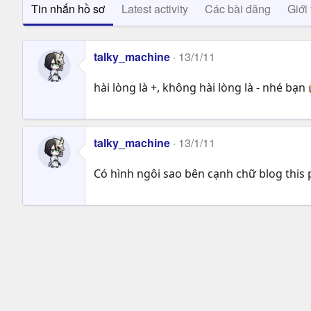
Tin nhắn hồ sơ
Latest activity
Các bài đăng
Giới 
talky_machine
13/1/11
hài lòng là +, không hài lòng là - nhé bạn
talky_machine
13/1/11
Có hình ngôi sao bên cạnh chữ blog this p