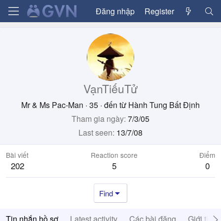
Đăng nhập
Register
VạnTiếuTử
Mr & Ms Pac-Man
·
35
·
đến từ
Hành Tung Bất Định
Tham gia ngày
7/3/05
Last seen
13/7/08
Bài viết
Reaction score
Điểm
202
5
0
Find
Tin nhắn hồ sơ
Latest activity
Các bài đăng
Giới thiệ