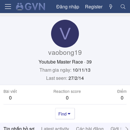
Đăng nhập
Register
V
vaobong19
Youtube Master Race
·
39
Tham gia ngày
10/11/13
Last seen
27/2/14
Bài viết
Reaction score
Điểm
0
0
0
Find
Tin nhắn hồ sơ
Latest activity
Các bài đăng
Giới thiệ