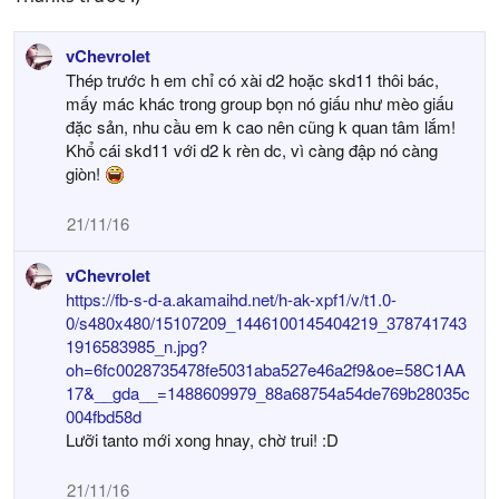
vChevrolet
Thép trước h em chỉ có xài d2 hoặc skd11 thôi bác,
mấy mác khác trong group bọn nó giấu như mèo giấu
đặc sản, nhu cầu em k cao nên cũng k quan tâm lắm!
Khổ cái skd11 với d2 k rèn dc, vì càng đập nó càng
giòn!
21/11/16
vChevrolet
https://fb-s-d-a.akamaihd.net/h-ak-xpf1/v/t1.0-
0/s480x480/15107209_1446100145404219_378741743
1916583985_n.jpg?
oh=6fc0028735478fe5031aba527e46a2f9&oe=58C1AA
17&__gda__=1488609979_88a68754a54de769b28035c
004fbd58d
Lưỡi tanto mới xong hnay, chờ trui! :D
21/11/16