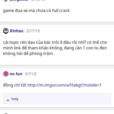
game đua xe mà chưa có full crack
Xinhao
27/7/15
cái topic rèn dao của bác trôi ở đâu rồi nhỉ? có thể cho
minh link để tham khảo không, đang cần 1 con to đen
không hôi để phòng trộm .
no fun
5/7/15
N
đồng chí tốt
http://m.imgur.com/a/Habgt?mobile=1
hnty
R
e
a