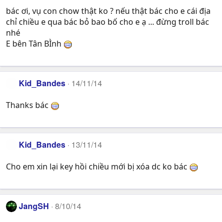
bác ơi, vụ con chow thật ko ? nếu thật bác cho e cái địa
chỉ chiều e qua bác bỏ bao bố cho e ạ ... đừng troll bác
nhé
E bên Tân BÌnh
Kid_Bandes
14/11/14
Thanks bác
Kid_Bandes
13/11/14
Cho em xin lại key hồi chiều mới bị xóa dc ko bác
JangSH
8/10/14