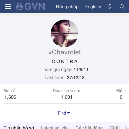
Đăng nhập
Register
vChevrolet
C O N T R A
Tham gia ngày
11/9/11
Last seen
27/12/18
Bài viết
Reaction score
Điểm
1,606
1,001
0
Find
Tin nhắn hồ sơ
Latest activity
Các bài đăng
Giới thiệ