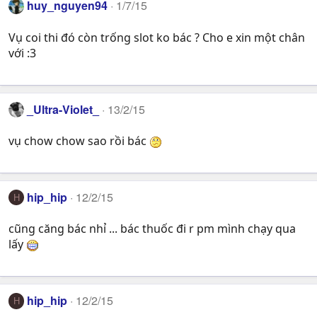
huy_nguyen94
1/7/15
c
t
Vụ coi thi đó còn trống slot ko bác ? Cho e xin một chân
i
với :3
o
n
s
:
_Ultra-Violet_
13/2/15
vụ chow chow sao rồi bác
hip_hip
12/2/15
H
cũng căng bác nhỉ ... bác thuốc đi r pm mình chạy qua
lấy
hip_hip
12/2/15
H