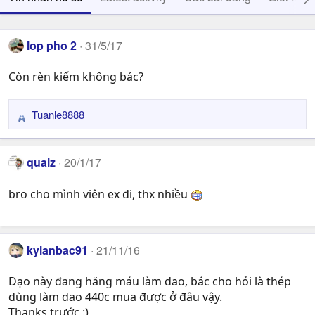
lop pho 2
31/5/17
Còn rèn kiếm không bác?
Tuanle8888
R
e
a
qualz
20/1/17
c
t
bro cho mình viên ex đi, thx nhiều
i
o
n
s
kylanbac91
21/11/16
:
Dạo này đang hăng máu làm dao, bác cho hỏi là thép
dùng làm dao 440c mua được ở đâu vậy.
Thanks trước :)