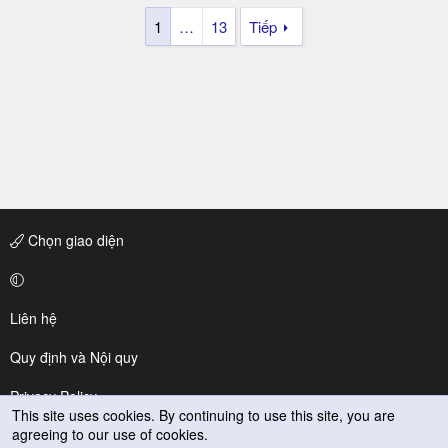
1
…
13
Tiếp
Chọn giao diện
Liên hệ
Quy định và Nội quy
Privacy Policy
This site uses cookies. By continuing to use this site, you are
agreeing to our use of cookies.
Trợ giúp