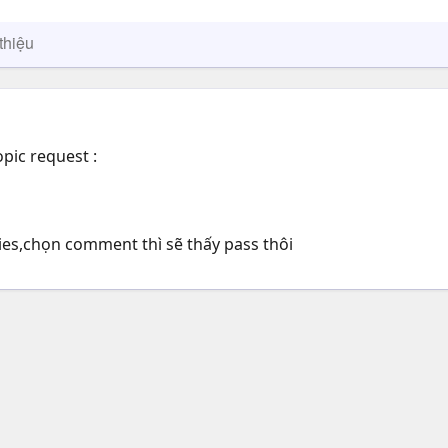
thiệu
opic request :
ies,chọn comment thì sẽ thấy pass thôi