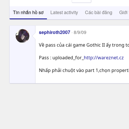
Tin nhắn hồ sơ
Latest activity
Các bài đăng
Giới 
sephiroth2007
8/9/09
Về pass của cái game Gothic II ấy trong t
Pass : uploaded_for_
http://wareznet.cz
Nhấp phải chuột vào part 1,chọn propert