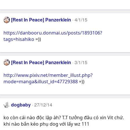
[Rest In Peace] Panzerklein
4/1/15
https://danbooru.donmai.us/posts/1893106?
tags=hisahiko
=))
[Rest In Peace] Panzerklein
3/1/15
http://www.pixiv.net/member_illust.php?
mode=manga&illust_id=47729388
=))
dogbaby
27/12/14
ko còn cái nào độc lập àh? T.T tưởng đâu có xin Vit chứ.
khi nào bắn kéo phụ dog với lấy wz 111