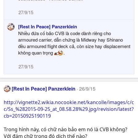
27/9/15
[Rest In Peace] Panzerklein
Nhiều đứa cố bảo CVB là code dành riêng cho
armoured carrier, dẫn chứng là Midway hay Shinano
đều armoured flight deck cả, còn size hay displacement
không quan trọng
.
27/9/15
[Rest In Peace] Panzerklein
26/9/15
http://vignette2.wikia.nocookie.net/kancolle/images/c/c
c/Ss_%282015-09-25_at_08.58.28%29.jpg/revision/latest?
cb=20150925190119
Trong hình này, có chữ nào bảo em nó là CVB không?
Với đám chữ trong đó dịch thế nào?