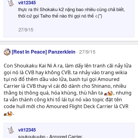
vit12345
thực ra thì Shokaku k2 nặng bao nhiêu cũng chả biết,
thôi cứ gọi Taiho thế nào thì gọi nó thế <(")
27/9/15
[Rest In Peace] Panzerklein
27/9/15
Con Shoukaku Kai Ni A ra, làm dấy lên tranh cãi nảy lửa
gọi nó là CVB hay không CVB. ta nhảy vào trang wikia
tụi nó đổ thêm dầu vào lửa, bash tụi gọi Amoured
Carrier là CVB thay vì cái đó dành cho Shinano, nhiều
thằng bị thông quá, hóa khùng, thù hằn ta
, nhưng
ta vẫn thành công khi tổ lái tụi nó vào topic đặt tên
code hull mới cho Amoured Flight Deck Carrier là CVR
.
vit12345
soukoukuubo - Armored Carrier.