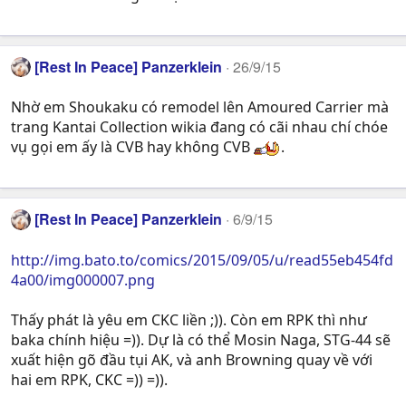
[Rest In Peace] Panzerklein
26/9/15
Nhờ em Shoukaku có remodel lên Amoured Carrier mà
trang Kantai Collection wikia đang có cãi nhau chí chóe
vụ gọi em ấy là CVB hay không CVB
.
[Rest In Peace] Panzerklein
6/9/15
http://img.bato.to/comics/2015/09/05/u/read55eb454fd
4a00/img000007.png
Thấy phát là yêu em CKC liền ;)). Còn em RPK thì như
baka chính hiệu =)). Dự là có thể Mosin Naga, STG-44 sẽ
xuất hiện gõ đầu tụi AK, và anh Browning quay về với
hai em RPK, CKC =)) =)).