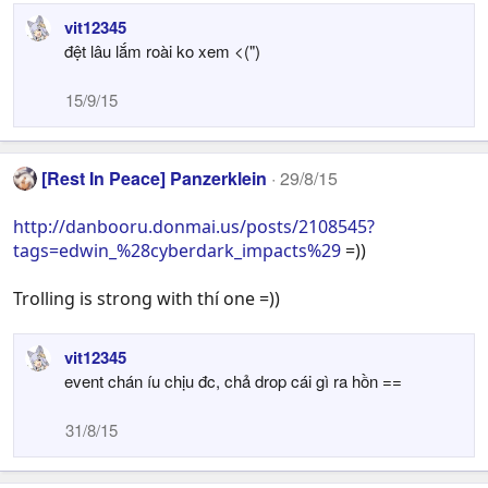
vit12345
đệt lâu lắm roài ko xem <(")
15/9/15
[Rest In Peace] Panzerklein
29/8/15
http://danbooru.donmai.us/posts/2108545?
tags=edwin_%28cyberdark_impacts%29
=))
Trolling is strong with thí one =))
vit12345
event chán íu chịu đc, chả drop cái gì ra hồn ==
31/8/15