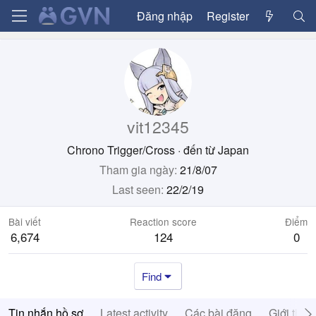
Đăng nhập
Register
vit12345
Chrono Trigger/Cross
·
đến từ
Japan
Tham gia ngày
21/8/07
Last seen
22/2/19
Bài viết
Reaction score
Điểm
6,674
124
0
Find
Tin nhắn hồ sơ
Latest activity
Các bài đăng
Giới thiệ