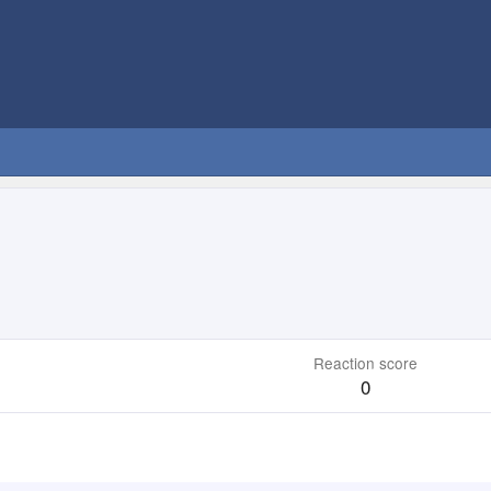
Reaction score
0