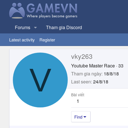
Forums
Tham gia Discord
Latest activity
Register
vky263
V
Youtube Master Race
·
33
Tham gia ngày
18/8/18
Last seen
24/8/18
Bài viết
1
Find