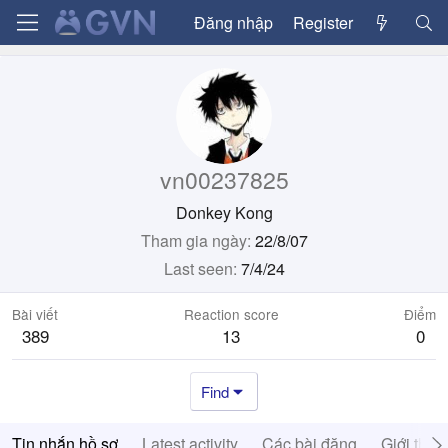
Đăng nhập
Register
vn00237825
Donkey Kong
Tham gia ngày
22/8/07
Last seen
7/4/24
Bài viết
Reaction score
Điểm
389
13
0
Find
Tin nhắn hồ sơ
Latest activity
Các bài đăng
Giới thiệ