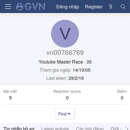
Đăng nhập
Register
V
vn00766769
Youtube Master Race
·
35
Tham gia ngày
14/10/05
Last seen
29/2/16
Bài viết
Reaction score
Điểm
9
0
0
Find
Tin nhắn hồ sơ
Latest activity
Các bài đăng
Giới thiệ