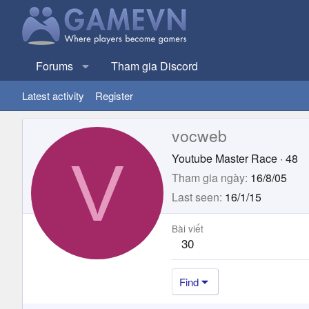
Forums
Tham gia Discord
Latest activity
Register
vocweb
V
Youtube Master Race
·
48
Tham gia ngày
16/8/05
Last seen
16/1/15
Bài viết
30
Find