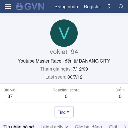
Đăng nhập
Register
V
vokiet_94
Youtube Master Race
·
đến từ
DANANG CITY
Tham gia ngày
7/12/09
Last seen
30/7/12
Bài viết
Reaction score
Điểm
37
0
0
Find
Tin nhắn hồ sơ
Latest activity
Các bài đăng
Giới thiệ