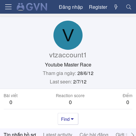
Đăng nhập
Register
V
vtzaccount1
Youtube Master Race
Tham gia ngày
28/6/12
Last seen
2/7/12
Bài viết
Reaction score
Điểm
0
0
0
Find
Tin nhắn hồ sơ
Latest activity
Các bài đăng
Giới thiệ