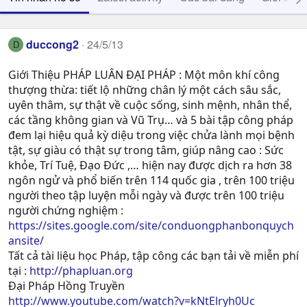
duccong2
24/5/13
D
Giới Thiệu PHÁP LUÂN ĐẠI PHÁP : Một môn khí công
thượng thừa: tiết lộ những chân lý một cách sâu sắc,
uyên thâm, sự thật về cuộc sống, sinh mệnh, nhân thể,
các tầng không gian và Vũ Trụ… và 5 bài tập công pháp
đem lại hiệu quả kỳ diệu trong việc chửa lành mọi bệnh
tật, sự giàu có thật sự trong tâm, giúp nâng cao : Sức
khỏe, Trí Tuệ, Ðạo Ðức ,… hiện nay được dịch ra hơn 38
ngôn ngử và phổ biến trên 114 quốc gia , trên 100 triệu
người theo tập luyện mỗi ngày và được trên 100 triệu
người chứng nghiệm :
https://sites.google.com/site/conduongphanbonquych
ansite/
Tất cả tài liệu học Pháp, tập công các bạn tải về miễn phí
tại :
http://phapluan.org
Đại Pháp Hồng Truyền
http://www.youtube.com/watch?v=kNtElryh0Uc