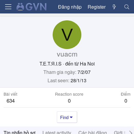
Đăng nhập
Register
V
vuacm
T.E.T.Я.I.S
·
đến từ
Ha Noi
Tham gia ngày
7/2/07
Last seen
28/1/13
Bài viết
Reaction score
Điểm
634
0
0
Find
Tin nhắn hồ sơ
Latest activity
Các bài đăng
Giới thiệ