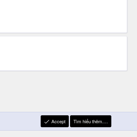
Accept
Tìm hiểu thêm.…
R
Liên hệ
Quy định và Nội quy
Privacy Policy
Trợ giúp
S
S