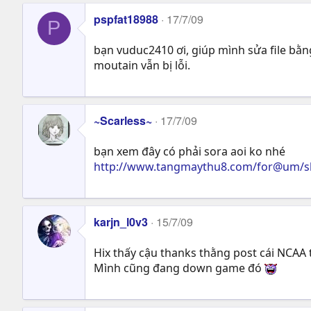
pspfat18988
17/7/09
P
bạn vuduc2410 ơi, giúp mình sửa file bằng
moutain vẫn bị lỗi.
~Scarless~
17/7/09
bạn xem đây có phải sora aoi ko nhé
http://www.tangmaythu8.com/for@um/s
karjn_l0v3
15/7/09
Hix thấy cậu thanks thằng post cái NCAA
Mình cũng đang down game đó