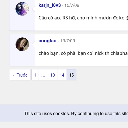
karjn_l0v3
15/7/09
Cậu có acc RS hỡ, cho mình mượn đc ko :
congtao
13/7/09
chào bạn, có phãi bạn co` nick thichlaph
Trước
1
…
13
14
15
This site uses cookies. By continuing to use this sit
Chọn giao diện
Change width