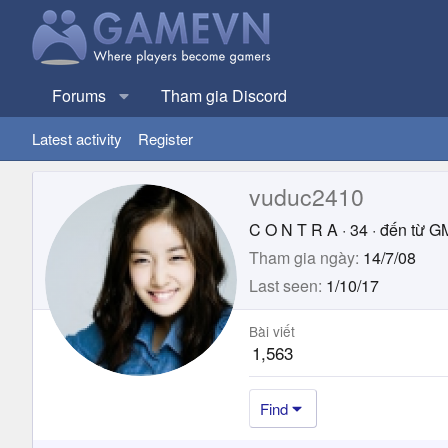
Forums
Tham gia Discord
Latest activity
Register
vuduc2410
C O N T R A
·
34
·
đến từ
G
Tham gia ngày
14/7/08
Last seen
1/10/17
Bài viết
1,563
Find