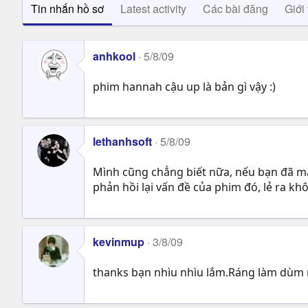
Tin nhắn hồ sơ
Latest activity
Các bài đăng
Giới 
anhkool
5/8/09
phim hannah cậu up là bản gì vậy :)
lethanhsoft
5/8/09
Mình cũng chẳng biết nữa, nếu bạn đã mấ
phản hồi lại vấn đề của phim đó, lẻ ra k
kevinmup
3/8/09
thanks bạn nhìu nhìu lắm.Ráng làm dùm m