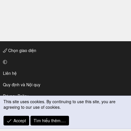
Chọn giao diện
Liên hệ
Quy định và Nội quy
Privacy Policy
This site uses cookies. By continuing to use this site, you are
agreeing to our use of cookies.
Trợ giúp
R
Accept
Tìm hiểu thêm.…
S