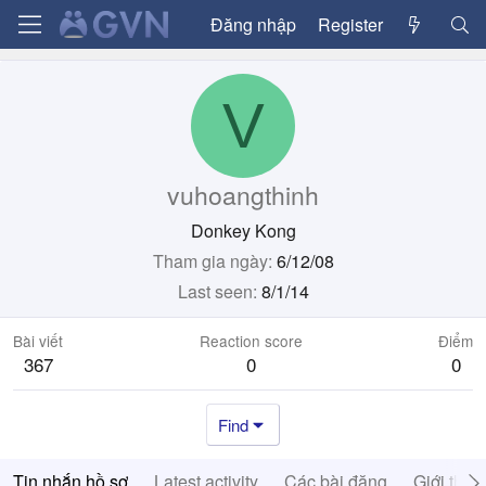
Đăng nhập
Register
V
vuhoangthinh
Donkey Kong
Tham gia ngày
6/12/08
Last seen
8/1/14
Bài viết
Reaction score
Điểm
367
0
0
Find
Tin nhắn hồ sơ
Latest activity
Các bài đăng
Giới thiệ