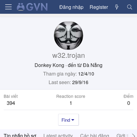
Đăng nhập
Register
w32.trojan
Donkey Kong
·
đến từ
Đà Nẵng
Tham gia ngày
12/4/10
Last seen
29/9/16
Bài viết
Reaction score
Điểm
394
1
0
Find
Tin nhắn hồ sơ
Latest activity
Các bài đăng
Giới thiệ