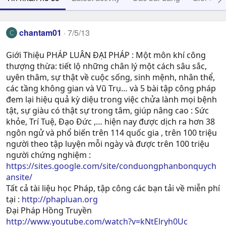
chantam01
7/5/13
C
Giới Thiệu PHÁP LUÂN ĐẠI PHÁP : Một môn khí công
thượng thừa: tiết lộ những chân lý một cách sâu sắc,
uyên thâm, sự thật về cuộc sống, sinh mệnh, nhân thể,
các tầng không gian và Vũ Trụ… và 5 bài tập công pháp
đem lại hiệu quả kỳ diệu trong việc chửa lành mọi bệnh
tật, sự giàu có thật sự trong tâm, giúp nâng cao : Sức
khỏe, Trí Tuệ, Ðạo Ðức ,… hiện nay được dịch ra hơn 38
ngôn ngử và phổ biến trên 114 quốc gia , trên 100 triệu
người theo tập luyện mỗi ngày và được trên 100 triệu
người chứng nghiệm :
https://sites.google.com/site/conduongphanbonquych
ansite/
Tất cả tài liệu học Pháp, tập công các bạn tải về miễn phí
tại :
http://phapluan.org
Đại Pháp Hồng Truyền
http://www.youtube.com/watch?v=kNtElryh0Uc