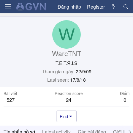
Đăng nhập
Register
W
WarcTNT
T.E.T.Я.I.S
Tham gia ngày
22/9/09
Last seen
17/8/18
Bài viết
Reaction score
Điểm
527
24
0
Find
Tin nhắn hồ sơ
Latest activity
Các bài đăng
Giới thiệ