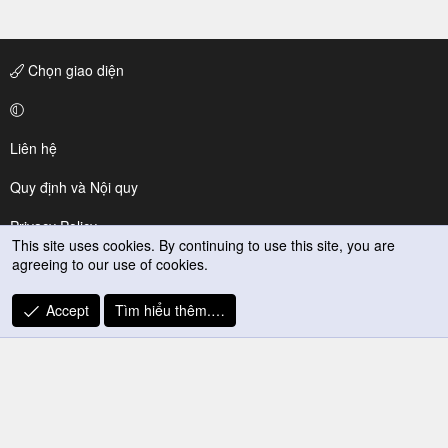
Chọn giao diện
Liên hệ
Quy định và Nội quy
Privacy Policy
This site uses cookies. By continuing to use this site, you are
agreeing to our use of cookies.
Trợ giúp
R
Accept
Tìm hiểu thêm.…
S
S