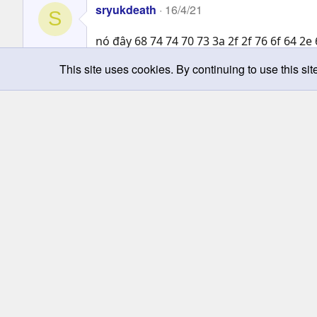
sryukdeath
16/4/21
S
nó đây 68 74 74 70 73 3a 2f 2f 76 6f 64 2e 
This site uses cookies. By continuing to use this sit
Warfield
8/9/16
trạng thái là clgt?
Bergelmir
25/10/13
nãy mạng lag bấm lộn nút -rep sry nhé
thanthien042
1/7/13
T
Giới Thiệu PHÁP LUÂN ĐẠI PHÁP : Một môn