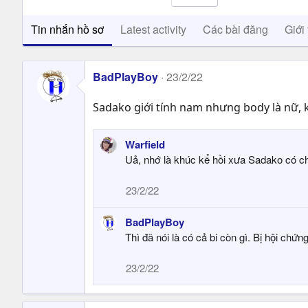
Tin nhắn hồ sơ
Latest activity
Các bài đăng
Giới 
BadPlayBoy
23/2/22
Sadako giới tính nam nhưng body là nữ, ki
Warfield
Uả, nhớ là khúc kể hồi xưa Sadako có ch
23/2/22
BadPlayBoy
Thì đã nói là có cả bi còn gì. Bị hội chứ
23/2/22