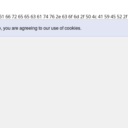
61 66 72 65 65 63 61 74 76 2e 63 6f 6d 2f 50 4c 41 59 45 52 2f
e, you are agreeing to our use of cookies.
 khí công thượng thừa: tiết lộ những chân lý một cách sâu