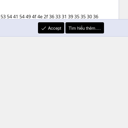
 53 54 41 54 49 4f 4e 2f 36 33 31 39 35 35 30 36
Accept
Tìm hiểu thêm.…
 sắc, uyên thâm, sự thật về cuộc sống, sinh mệnh,