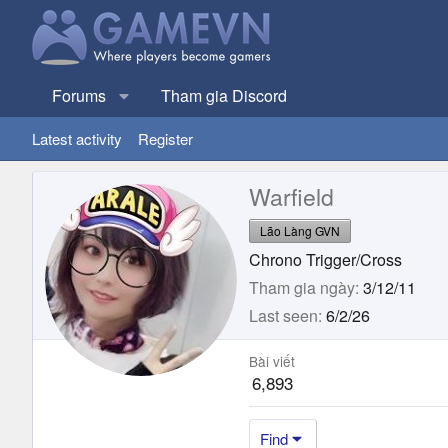
Forums
Tham gia Discord
Latest activity
Register
Warfield
Lão Làng GVN
Chrono Trigger/Cross
Tham gia ngày
3/12/11
Last seen
6/2/26
Bài viết
6,893
Find