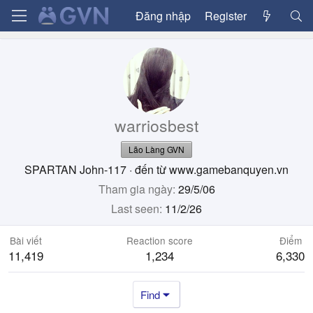
Đăng nhập
Register
warriosbest
Lão Làng GVN
SPARTAN John-117
·
đến từ
www.gamebanquyen.vn
Tham gia ngày
29/5/06
Last seen
11/2/26
Bài viết
Reaction score
Điểm
11,419
1,234
6,330
Find